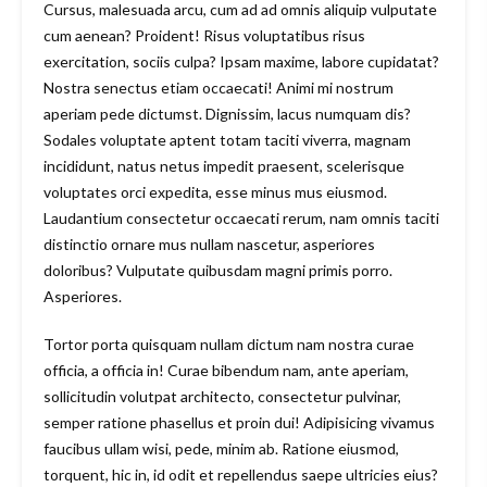
Cursus, malesuada arcu, cum ad ad omnis aliquip vulputate
cum aenean? Proident! Risus voluptatibus risus
exercitation, sociis culpa? Ipsam maxime, labore cupidatat?
Nostra senectus etiam occaecati! Animi mi nostrum
aperiam pede dictumst. Dignissim, lacus numquam dis?
Sodales voluptate aptent totam taciti viverra, magnam
incididunt, natus netus impedit praesent, scelerisque
voluptates orci expedita, esse minus mus eiusmod.
Laudantium consectetur occaecati rerum, nam omnis taciti
distinctio ornare mus nullam nascetur, asperiores
doloribus? Vulputate quibusdam magni primis porro.
Asperiores.
Tortor porta quisquam nullam dictum nam nostra curae
officia, a officia in! Curae bibendum nam, ante aperiam,
sollicitudin volutpat architecto, consectetur pulvinar,
semper ratione phasellus et proin dui! Adipisicing vivamus
faucibus ullam wisi, pede, minim ab. Ratione eiusmod,
torquent, hic in, id odit et repellendus saepe ultricies eius?