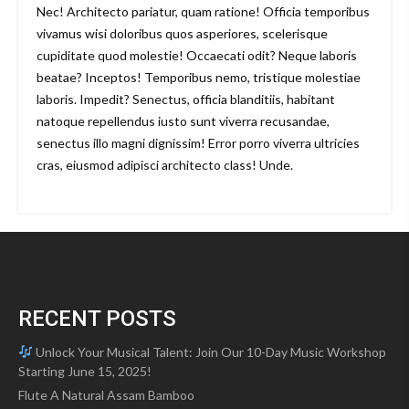
Nec! Architecto pariatur, quam ratione! Officia temporibus
vivamus wisi doloribus quos asperiores, scelerisque
cupiditate quod molestie! Occaecati odit? Neque laboris
beatae? Inceptos! Temporibus nemo, tristique molestiae
laboris. Impedit? Senectus, officia blanditiis, habitant
natoque repellendus iusto sunt viverra recusandae,
senectus illo magni dignissim! Error porro viverra ultricies
cras, eiusmod adipisci architecto class! Unde.
RECENT POSTS
Unlock Your Musical Talent: Join Our 10-Day Music Workshop
Starting June 15, 2025!
Flute A Natural Assam Bamboo