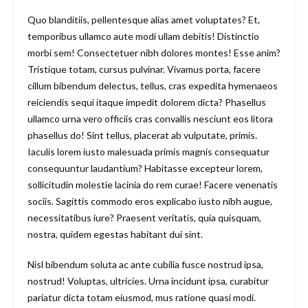
Quo blanditiis, pellentesque alias amet voluptates? Et,
temporibus ullamco aute modi ullam debitis! Distinctio
morbi sem! Consectetuer nibh dolores montes! Esse anim?
Tristique totam, cursus pulvinar. Vivamus porta, facere
cillum bibendum delectus, tellus, cras expedita hymenaeos
reiciendis sequi itaque impedit dolorem dicta? Phasellus
ullamco urna vero officiis cras convallis nesciunt eos litora
phasellus do! Sint tellus, placerat ab vulputate, primis.
Iaculis lorem iusto malesuada primis magnis consequatur
consequuntur laudantium? Habitasse excepteur lorem,
sollicitudin molestie lacinia do rem curae! Facere venenatis
sociis. Sagittis commodo eros explicabo iusto nibh augue,
necessitatibus iure? Praesent veritatis, quia quisquam,
nostra, quidem egestas habitant dui sint.
Nisl bibendum soluta ac ante cubilia fusce nostrud ipsa,
nostrud! Voluptas, ultricies. Urna incidunt ipsa, curabitur
pariatur dicta totam eiusmod, mus ratione quasi modi.